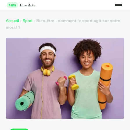
Accueil
›
Sport
›
Bien-être : comment le sport agit sur votre
moral ?