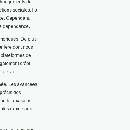
 changements de
tions sociales. Ils
nce. Cependant,
 la dépendance.
umériques. De plus
manière dont nous
s plateformes de
 également créer
t de vie.
ignée. Les avancées
 précis des
facile aux soins.
 plus rapide aux
nissant ainsi nos