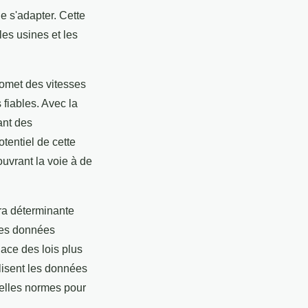
e s'adapter. Cette
es usines et les
romet des vitesses
fiables. Avec la
ant des
otentiel de cette
ouvrant la voie à de
era déterminante
 des données
ace des lois plus
ilisent les données
velles normes pour