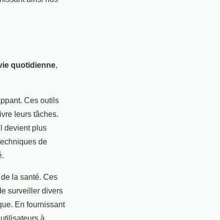
vie quotidienne
,
ppant. Ces outils
ivre leurs tâches.
il devient plus
s techniques de
é.
 de la santé. Ces
de surveiller divers
que. En fournissant
utilisateurs à