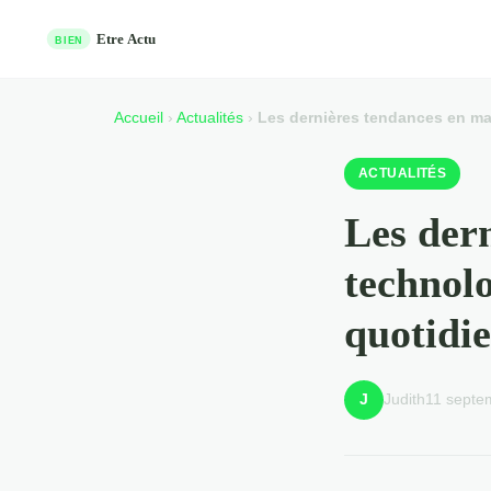
Accueil
›
Actualités
›
Les dernières tendances en mat
ACTUALITÉS
Les der
technolo
quotidi
Judith
11 septe
J