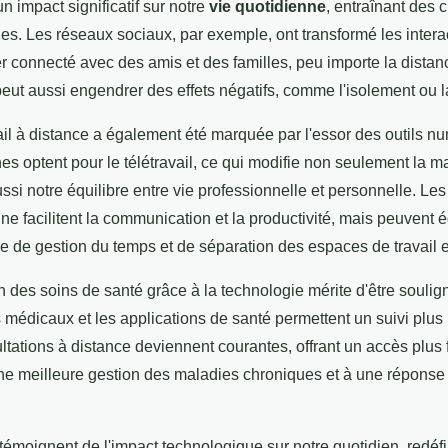
n impact significatif sur notre
vie quotidienne
, entraînant des
s. Les réseaux sociaux, par exemple, ont transformé les interac
er connecté avec des amis et des familles, peu importe la dista
 peut aussi engendrer des effets négatifs, comme l'isolement ou
vail à distance a également été marquée par l'essor des outils n
es optent pour le télétravail, ce qui modifie non seulement la 
ussi notre équilibre entre vie professionnelle et personnelle. Le
gne facilitent la communication et la productivité, mais peuvent
e de gestion du temps et de séparation des espaces de travail e
on des soins de santé grâce à la technologie mérite d'être soul
s médicaux et les applications de santé permettent un suivi plus
ltations à distance deviennent courantes, offrant un accès plus 
ne meilleure gestion des maladies chroniques et à une réponse
moignent de l'impact technologique sur notre quotidien, redéfi