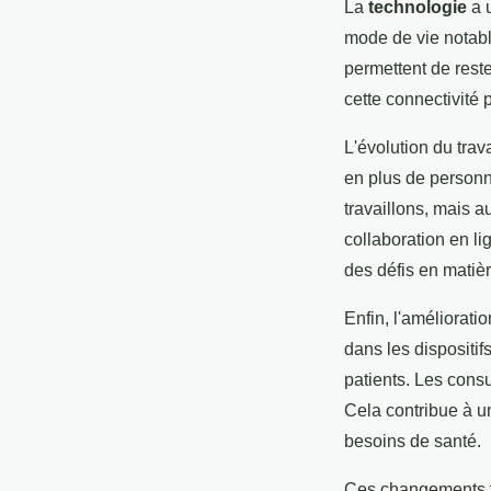
La
technologie
a u
mode de vie notable
permettent de rest
cette connectivité
L'évolution du tra
en plus de personn
travaillons, mais a
collaboration en li
des défis en matièr
Enfin, l'améliorati
dans les dispositif
patients. Les consu
Cela contribue à u
besoins de santé.
Ces changements té