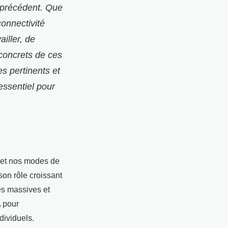
 précédent. Que
 connectivité
iller, de
 concrets de ces
s pertinents et
essentiel pour
n et nos modes de
r son rôle croissant
es massives et
A pour
dividuels.