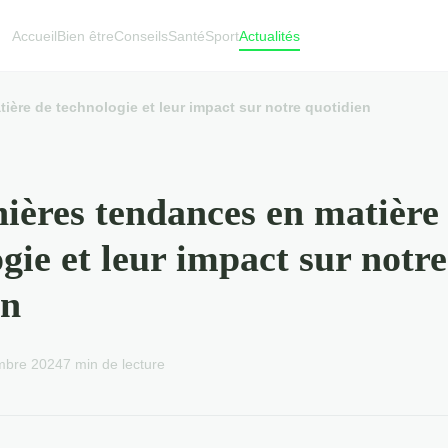
Accueil
Bien être
Conseils
Santé
Sport
Actualités
ière de technologie et leur impact sur notre quotidien
nières tendances en matière
gie et leur impact sur notre
en
mbre 2024
7 min de lecture