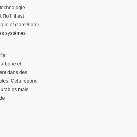
 technologie
'IoT, il est
rgie et d'améliorer
des systèmes
fis
carbone et
sent dans des
bles. Cela répond
durables mais
 de