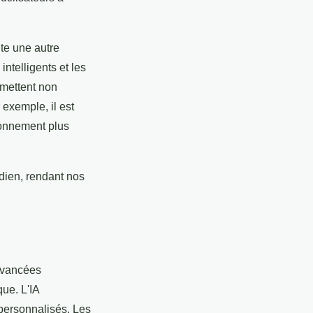
te une autre
ntelligents et les
rmettent non
 exemple, il est
ironnement plus
idien, rendant nos
avancées
que. L'IA
 personnalisés. Les