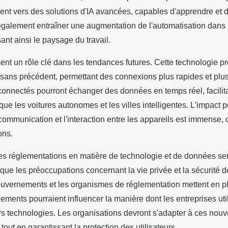
tent vers des solutions d'IA avancées, capables d'apprendre et d
 également entraîner une augmentation de l'automatisation dans l
sant ainsi le paysage du travail.
nt un rôle clé dans les tendances futures. Cette technologie p
ans précédent, permettant des connexions plus rapides et plus 
s connectés pourront échanger des données en temps réel, facilit
 que les voitures autonomes et les villes intelligentes. L'impact p
communication et l'interaction entre les appareils est immense, 
ons.
 des réglementations en matière de technologie et de données s
s que les préoccupations concernant la vie privée et la sécurité
uvernements et les organismes de réglementation mettent en pl
ements pourraient influencer la manière dont les entreprises ut
rs technologies. Les organisations devront s'adapter à ces nou
tout en garantissant la protection des utilisateurs.