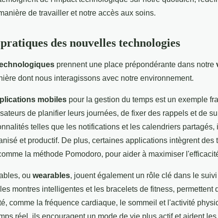
 manière de travailler et notre accès aux soins.
pratiques des nouvelles technologies
technologiques
prennent une place prépondérante dans notre
nière dont nous interagissons avec notre environnement.
plications mobiles
pour la gestion du temps est un exemple fra
isateurs de planifier leurs journées, de fixer des rappels et de su
nnalités telles que les notifications et les calendriers partagés, 
ganisé et productif. De plus, certaines applications intègrent de
comme la méthode Pomodoro, pour aider à maximiser l'efficacit
tables, ou
wearables
, jouent également un rôle clé dans le suivi
les montres intelligentes et les bracelets de fitness, permettent 
é, comme la fréquence cardiaque, le sommeil et l'activité physi
s réel, ils encouragent un mode de vie plus actif et aident les 